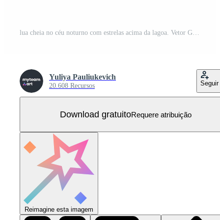
lua cheia no céu noturno com estrelas acima da lagoa. Vetor Grátis
Yuliya Pauliukevich
Seguir
20.608 Recursos
Download gratuito
Requere atribuição
Reimagine esta imagem