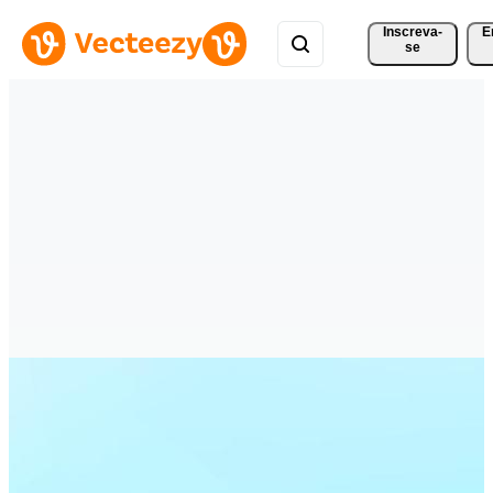
Inscreva-
E
se