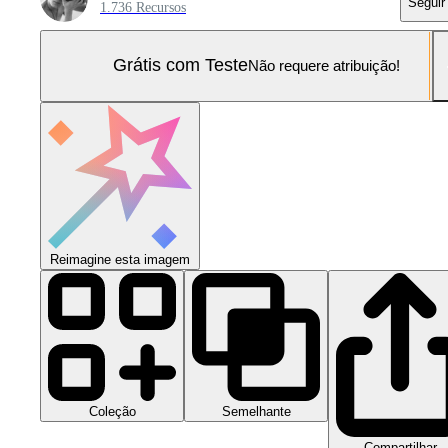
Seguir
1.736 Recursos
Grátis com Teste
Não requere atribuição!
Reimagine esta imagem
Coleção
Semelhante
Compartilhar