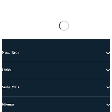
Nossa Rede
Links
Saiba Mais
Idiomas