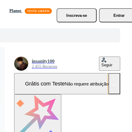
Planos
Inscreva-se
Entrar
insanity100
Seguir
2.455 Recursos
Grátis com Teste
Não requere atribuição!