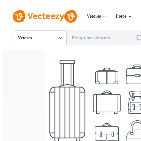
Vetores
Fotos
Vetores
Todas Imagens
Fotos
PNGs
PSDs
SVGs
Modelos
Vetores
Videos
Motion graphics
Imagens Editoriais
Eventos Editoriais