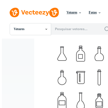
Vetores
Fotos
Vetores
Todas Imagens
Fotos
PNGs
PSDs
SVGs
Modelos
Vetores
Videos
Motion graphics
Imagens Editoriais
Eventos Editoriais