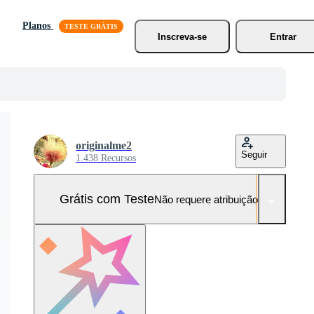
Planos
Inscreva-se
Entrar
originalme2
Seguir
1.438 Recursos
Grátis com Teste
Não requere atribuição!