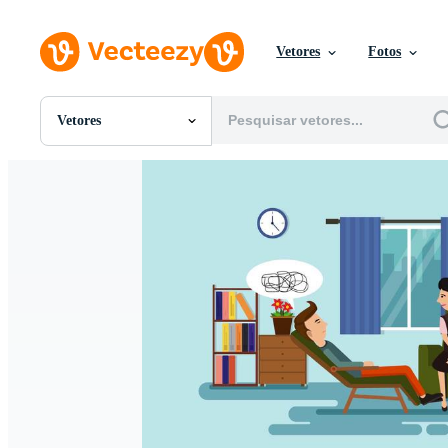
Vetores
Fotos
Vetores
Todas Imagens
Fotos
PNGs
PSDs
SVGs
Modelos
Vetores
Videos
Motion graphics
Imagens Editoriais
Eventos Editoriais