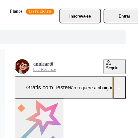
Planos
Inscreva-se
Entrar
annieart0
Seguir
852 Recursos
Grátis com Teste
Não requere atribuição!