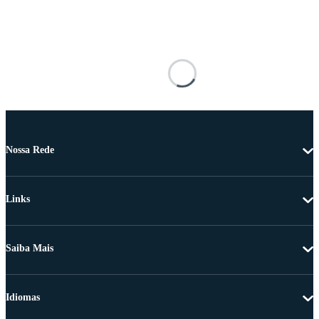
Nossa Rede
Links
Saiba Mais
Idiomas