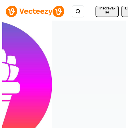
Inscreva-
E
se