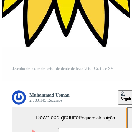
desenho de ícone de vetor de dente de leão Vetor Grátis e SVG Grátis
Muhammad Usman
Seguir
2.783.145 Recursos
Download gratuito
Requere atribuição