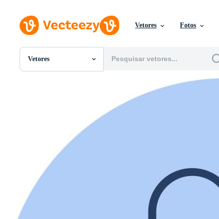
Vetores
Fotos
Vetores
Todas Imagens
Fotos
PNGs
PSDs
SVGs
Modelos
Vetores
Videos
Motion graphics
Imagens Editoriais
Eventos Editoriais