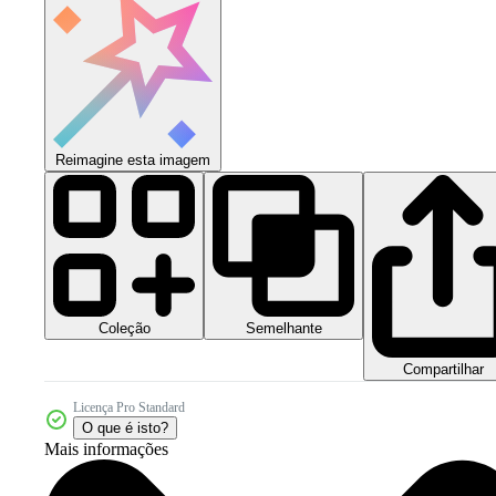
Reimagine esta imagem
Coleção
Semelhante
Compartilhar
Licença Pro Standard
O que é isto?
Mais informações