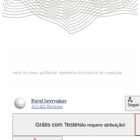
vetor de roseta guilhoché. elementos decorativos de roseta para diploma ou passaporte. fundo guilhochado. ilustração vetorial. Vetor Pro e SVG Pro
Pavel Sevryukov
Seguir
453.482 Recursos
Grátis com Teste
Não requere atribuição!