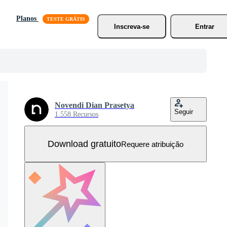
Planos
Inscreva-se
Entrar
Novendi Dian Prasetya
Seguir
1.558 Recursos
Download gratuito
Requere atribuição