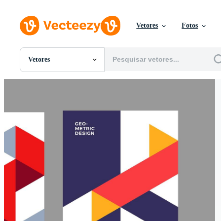
Vetores
Fotos
Vetores
Todas Imagens
Fotos
PNGs
PSDs
SVGs
Modelos
Vetores
Videos
Motion graphics
Imagens Editoriais
Eventos Editoriais