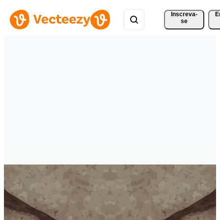
Inscreva-
E
se