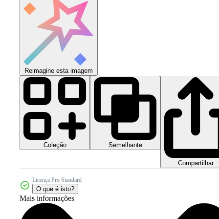
Reimagine esta imagem
Coleção
Semelhante
Compartilhar
Licença Pro Standard
O que é isto?
Mais informações