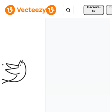
Inscreva-
E
se