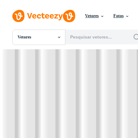
Vetores
Fotos
Vetores
Todas Imagens
Fotos
PNGs
PSDs
SVGs
Modelos
Vetores
Videos
Motion graphics
Imagens Editoriais
Eventos Editoriais