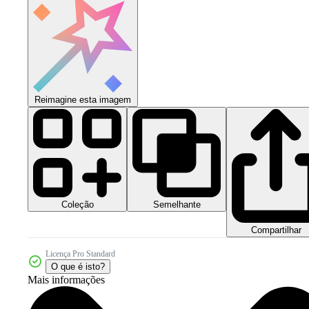
Reimagine esta imagem
Coleção
Semelhante
Compartilhar
Licença Pro Standard
O que é isto?
Mais informações