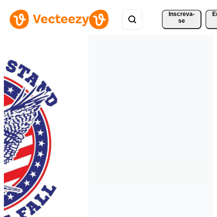
Inscreva-
E
se