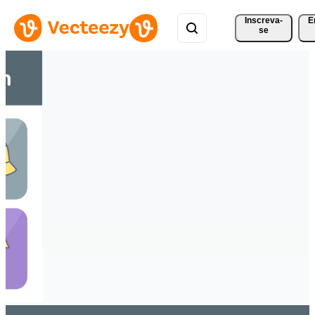
Inscreva-
E
se