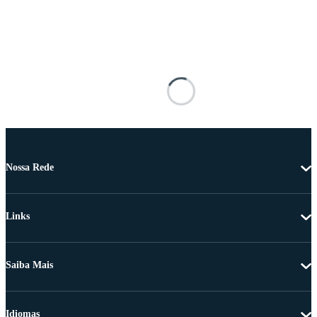
Nossa Rede
Links
Saiba Mais
Idiomas