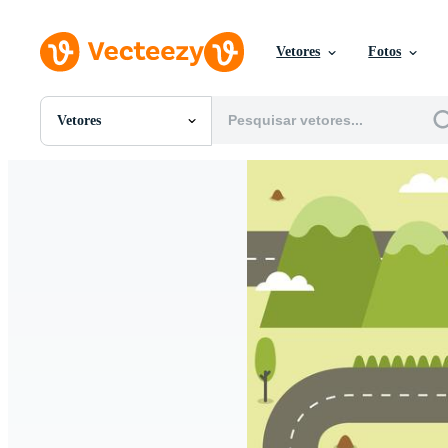
Vetores
Fotos
Vetores
Todas Imagens
Fotos
PNGs
PSDs
SVGs
Modelos
Vetores
Videos
Motion graphics
Imagens Editoriais
Eventos Editoriais