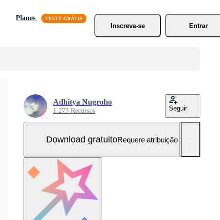
Planos
Inscreva-se
Entrar
Adhitya Nugroho
Seguir
1.273 Recursos
Download gratuito
Requere atribuição