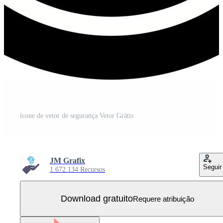
ícone de vetor de segurança Vetor Grátis
JM Grafix
Seguir
1.672.134 Recursos
Download gratuito
Requere atribuição