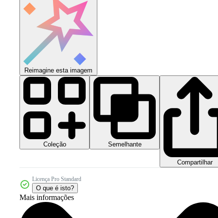
Reimagine esta imagem
Coleção
Semelhante
Compartilhar
Licença Pro Standard
O que é isto?
Mais informações