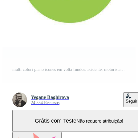
multi colori plano ícones em volta fundos. acidente, motorista, curar, pessoal multicolorido círculo vetor ícone em branco fundo Vetor Pro
Yegane Baghirova
Seguir
24.554 Recursos
Grátis com Teste
Não requere atribuição!