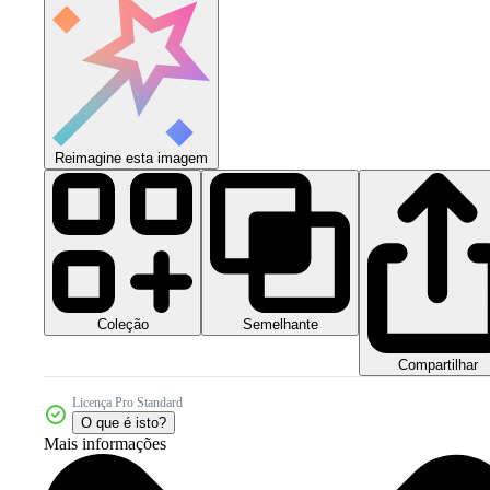
Reimagine esta imagem
Coleção
Semelhante
Compartilhar
Licença Pro Standard
O que é isto?
Mais informações