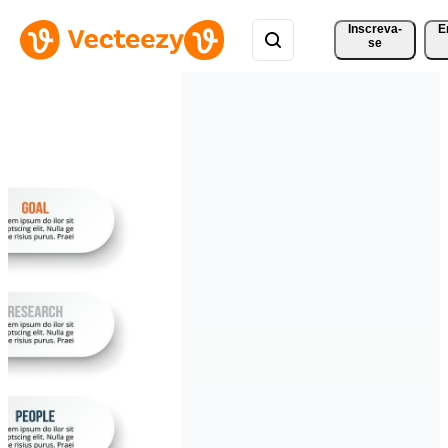
Inscreva-
E
se