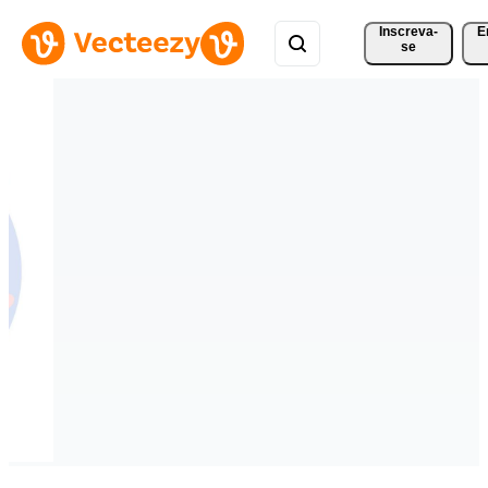
Inscreva-
E
se