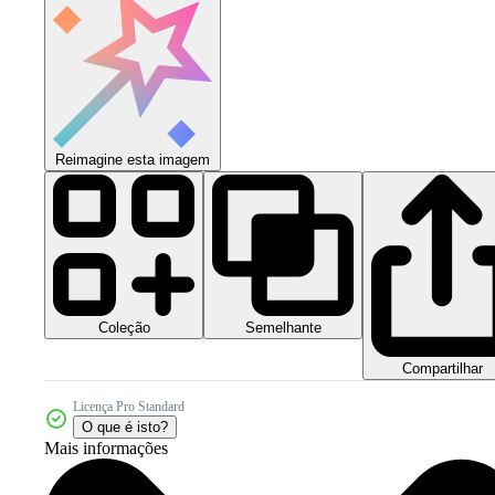
Reimagine esta imagem
Coleção
Semelhante
Compartilhar
Licença Pro Standard
O que é isto?
Mais informações