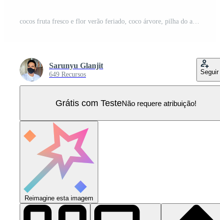
cocos fruta fresco e flor verão feriado, coco árvore, pilha do areia, em areia de praia fundo, eps 10 vetor ilustração Vetor Pro
Sarunyu Glanjit
Seguir
649 Recursos
Grátis com Teste
Não requere atribuição!
Reimagine esta imagem