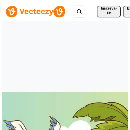
Inscreva-
E
se