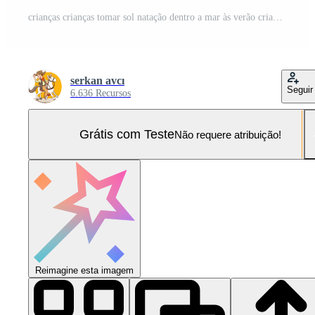
crianças crianças tomar sol natação dentro a mar às verão crianças acampamento em mar de praia costa. pequeno Garoto estão jogando com bola. a crianças em a de praia estão construção uma areia castelo. Vetor Pro e SVG Pro
serkan avcı
Seguir
6.636 Recursos
Grátis com Teste
Não requere atribuição!
Reimagine esta imagem