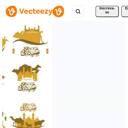
Inscreva-
E
se