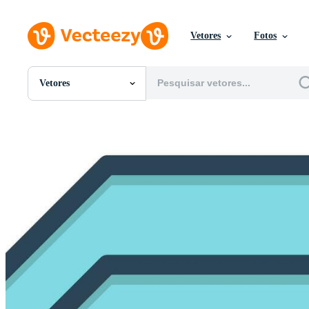
Vetores
Fotos
Vetores
Todas Imagens
Fotos
PNGs
PSDs
SVGs
Modelos
Vetores
Videos
Motion graphics
Imagens Editoriais
Eventos Editoriais