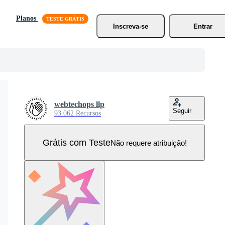
Planos
Inscreva-se
Entrar
webtechops llp
Seguir
93.062 Recursos
Grátis com Teste
Não requere atribuição!