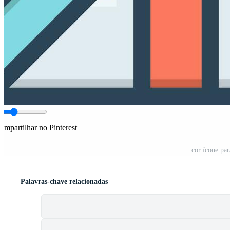
ompartilhar no Pinterest
cor ícone pa
Palavras-chave relacionadas