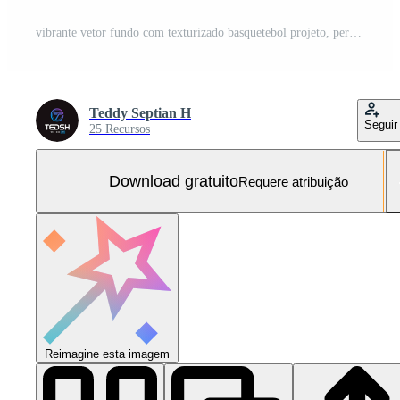
vibrante vetor fundo com texturizado basquetebol projeto, perfeito para papeis de parede e meios de comunicação projetos Vetor Grátis e SVG Grátis
Teddy Septian H
Seguir
25 Recursos
Download gratuito
Requere atribuição
Reimagine esta imagem