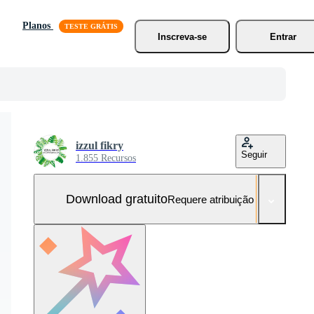
Planos
Inscreva-se
Entrar
izzul fikry
Seguir
1.855 Recursos
Download gratuito
Requere atribuição