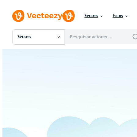
Vetores
Fotos
Vetores
Todas Imagens
Fotos
PNGs
PSDs
SVGs
Modelos
Vetores
Videos
Motion graphics
Imagens Editoriais
Eventos Editoriais