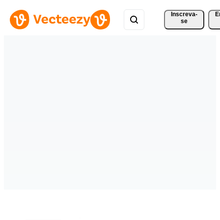
Inscreva-
E
se