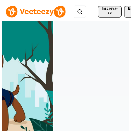
Inscreva-
E
se