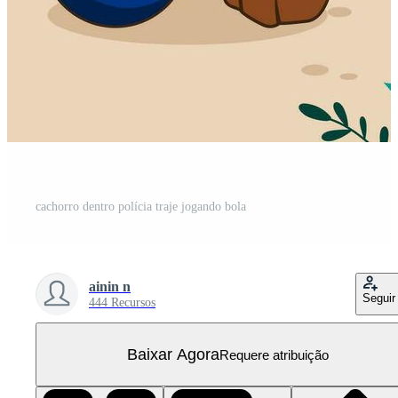
cachorro dentro polícia traje jogando bola
ainin n
Seguir
444 Recursos
Baixar Agora
Requere atribuição