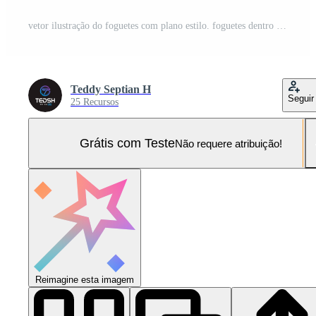
vetor ilustração do foguetes com plano estilo. foguetes dentro a azul céu. perfeito para fundos ou decorativo elementos dentro vários meios de comunicação Vetor Pro e SVG Pro
Teddy Septian H
Seguir
25 Recursos
Grátis com Teste
Não requere atribuição!
Reimagine esta imagem