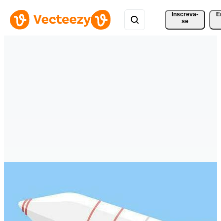
Inscreva-
E
se