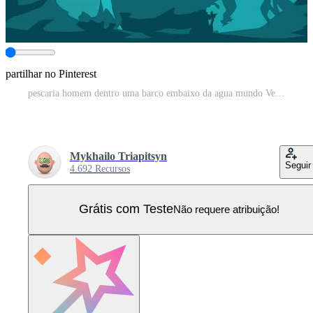
partilhar no Pinterest
pescaria homem dentro uma barco embaixo da agua mundo Vetor Pro
Mykhailo Triapitsyn
Seguir
4.692 Recursos
Grátis com Teste
Não requere atribuição!