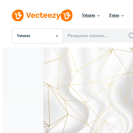
Vetores
Fotos
Vetores
Todas Imagens
Fotos
PNGs
PSDs
SVGs
Modelos
Vetores
Videos
Motion graphics
Imagens Editoriais
Eventos Editoriais