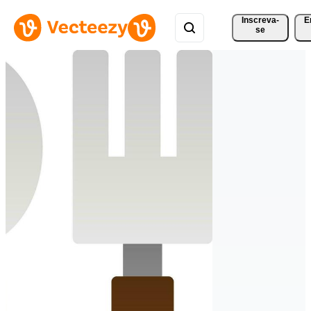
Inscreva-
E
se