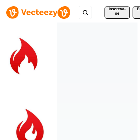
Inscreva-
E
se