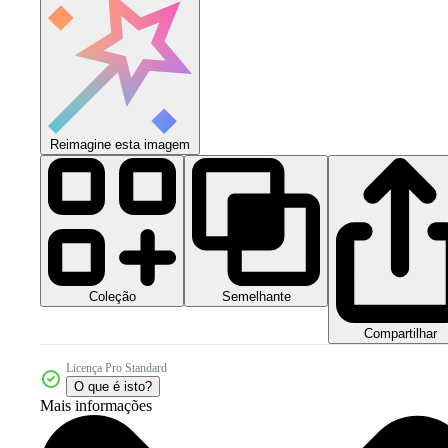
Reimagine esta imagem
Coleção
Semelhante
Compartilhar
Licença Pro Standard
O que é isto?
Mais informações