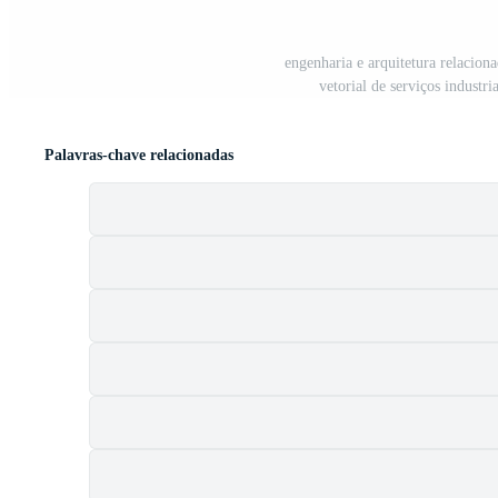
engenharia e arquitetura relaciona
vetorial de serviços industr
Palavras-chave relacionadas