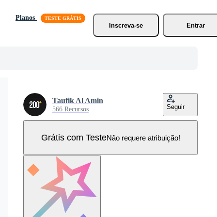
Planos
Inscreva-se
Entrar
Taufik Al Amin
Seguir
566 Recursos
Grátis com Teste
Não requere atribuição!