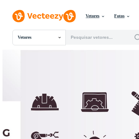
Vetores
Fotos
Vetores
Todas Imagens
Fotos
PNGs
PSDs
SVGs
Modelos
Vetores
Videos
Motion graphics
Imagens Editoriais
Eventos Editoriais