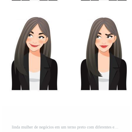
linda mulher de negócios em um terno preto com diferentes expressões faciais isoladas em ilustração vetorial de estilo de personagem de desenho animado Vetor Pro