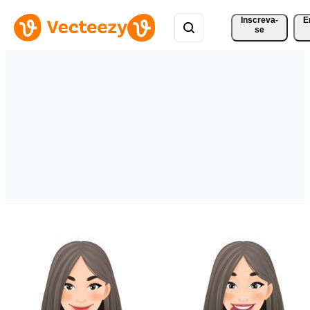
Inscreva-
E
se