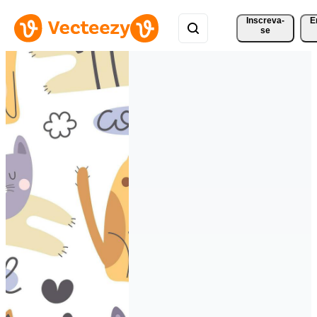
Inscreva-
E
se