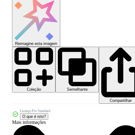
Reimagine esta imagem
Coleção
Semelhante
Compartilhar
Licença Pro Standard
O que é isto?
Mais informações