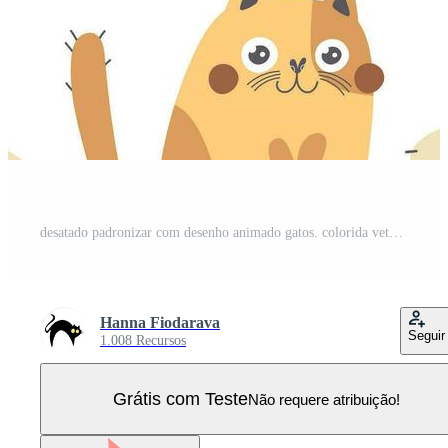
desatado padronizar com desenho animado gatos. colorida vetor plano para crianças. mão desenho. bebê Projeto para tecido, imprimir, embrulho, têxtil Vetor Pro
Hanna Fiodarava
Seguir
1.008 Recursos
Grátis com Teste
Não requere atribuição!