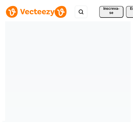
Inscreva-
E
se