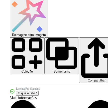
Reimagine esta imagem
Coleção
Semelhante
Compartilhar
Licença Pro Standard
O que é isto?
Mais informações