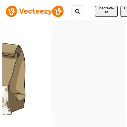
Inscreva-
E
se