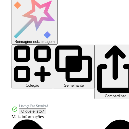
Reimagine esta imagem
Coleção
Semelhante
Compartilhar
Licença Pro Standard
O que é isto?
Mais informações