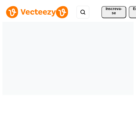
Inscreva-
E
se