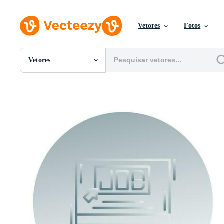
Vetores
Fotos
Vetores
Todas Imagens
Fotos
PNGs
PSDs
SVGs
Modelos
Vetores
Videos
Motion graphics
Imagens Editoriais
Eventos Editoriais