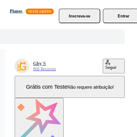
Planos
Inscreva-se
Entrar
Gby S
Seguir
868 Recursos
Grátis com Teste
Não requere atribuição!