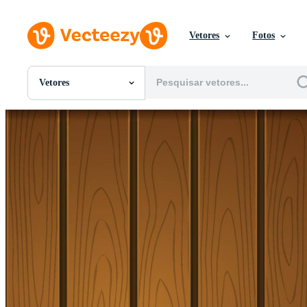
Vetores
Fotos
Vetores
Todas Imagens
Fotos
PNGs
PSDs
SVGs
Modelos
Vetores
Videos
Motion graphics
Imagens Editoriais
Eventos Editoriais