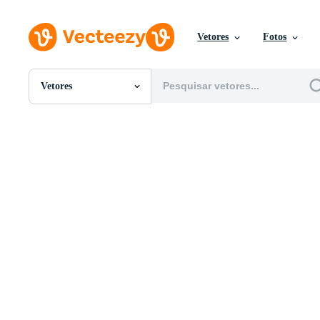
Vetores
Fotos
Vetores
Todas Imagens
Fotos
PNGs
PSDs
SVGs
Modelos
Vetores
Videos
Motion graphics
Imagens Editoriais
Eventos Editoriais