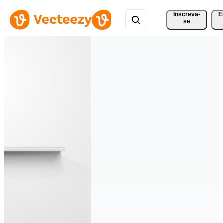
Inscreva-
E
se