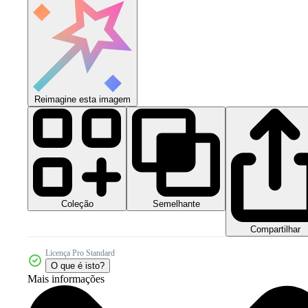
Reimagine esta imagem
Coleção
Semelhante
Compartilhar
Licença Pro Standard
O que é isto?
Mais informações