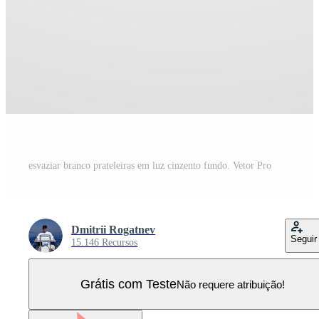
esvaziar branco prateleiras em luz cinzento fundo. Vetor Pro
Dmitrii Rogatnev
Seguir
15.146 Recursos
Grátis com Teste
Não requere atribuição!